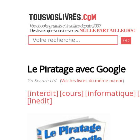
Vos ebooks gratuits et insolites depuis 2007
Des livres que vous ne verrez
NULLE PART AILLEURS !
GO
Le Piratage avec Google
Go Secure Ltd
(
Voir les livres du même auteur
)
[interdit]
[cours]
[informatique]
[inedit]