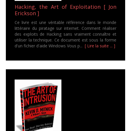
Hacking, the Art of Exploitation [ Jon
Erickson ]
Ce livre est une véritable référence dans le monde
littéraire du piratage sur internet. Comment réaliser
des exploits de Hacking sans vraiment connaître et
utiliser la technique. Ce document est sous la forme
d'un fichier d'aide Windows Vous p...
[ Lire la suite ... ]