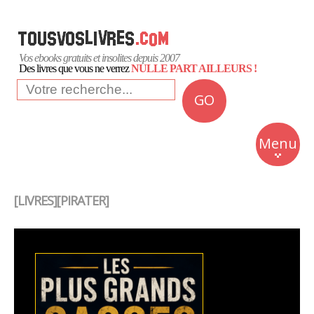
Vos ebooks gratuits et insolites depuis 2007
Des livres que vous ne verrez
NULLE PART AILLEURS !
GO
NEWS
Insolite
Menu
Business
Romans
[LIVRES][PIRATER]
Culture
Quotidien