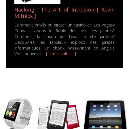
Hacking : The Art of Intrusion [ Kevin
Mitnick ]
Comment ont-ils pu pirater un casino de Las Vegas?
Connaissez-vous le Robin des bois des pirates?
Comment la prison du Texas a été piratée?
Découvrez les fabuleux exploits des pirates
informatiques. Un ebook passionnant en Anglais
Vous pouvez li...
[ Lire la suite ... ]