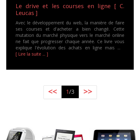
Le drive et les courses en ligne [ C.
Leucas ]
Avec le développement du web, la manière de faire
ses courses et d'acheter a bien changé. Cette
mutation du marché physique vers le marché online
ne fait que progresser chaque année. Ce livre vous
explique l'évolution des achats en ligne mais ...
[ Lire la suite ... ]
<<
>>
1
/3