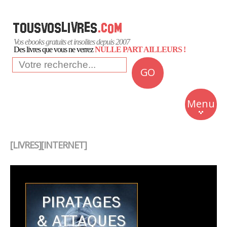
Vos ebooks gratuits et insolites depuis 2007
Des livres que vous ne verrez
NULLE PART AILLEURS !
GO
NEWS
Insolite
Menu
Business
Romans
[LIVRES][INTERNET]
Culture
Quotidien