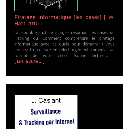
Piratage Informatique [les bases] [ W.
Hatt 2010 ]
Un ebook gratuit de 9 pages résumant les bases du
Hacking ou Comment comprendre le piratage
informatique avec les outils pour démarrer ! Vous
pouvez lire ce livre en telechargement immediat au
format de votre choix. Bonne lecture....
[ Lire la suite ... ]