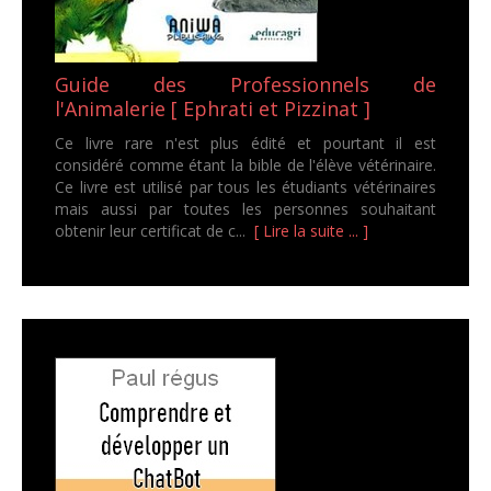
Guide des Professionnels de
l'Animalerie [ Ephrati et Pizzinat ]
Ce livre rare n'est plus édité et pourtant il est
considéré comme étant la bible de l'élève vétérinaire.
Ce livre est utilisé par tous les étudiants vétérinaires
mais aussi par toutes les personnes souhaitant
obtenir leur certificat de c...
[ Lire la suite ... ]