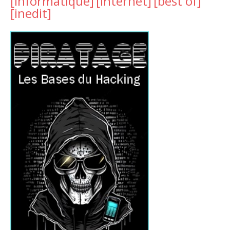
[informatique]
[internet]
[best of]
[inedit]