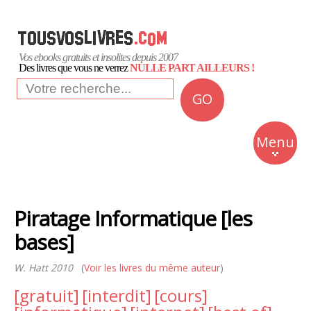
Vos ebooks gratuits et insolites depuis 2007
Des livres que vous ne verrez
NULLE PART AILLEURS !
GO
NEWS
Insolite
Menu
Business
Romans
Piratage Informatique [les
Culture
bases]
Quotidien
W. Hatt 2010
(
Voir les livres du même auteur
)
[gratuit]
[interdit]
[cours]