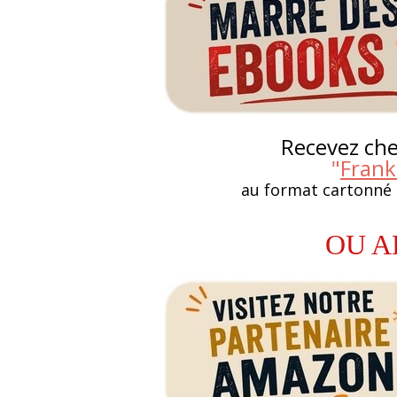
Recevez chez
"
Frank
au format cartonné
OU A