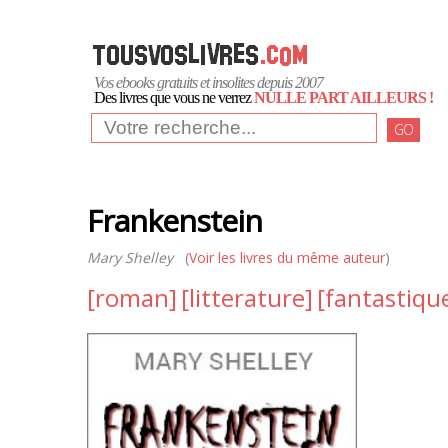
Vos ebooks gratuits et insolites depuis 2007
Des livres que vous ne verrez
NULLE PART AILLEURS !
GO
Frankenstein
Mary Shelley
(
Voir les livres du même auteur
)
[roman]
[litterature]
[fantastiqu