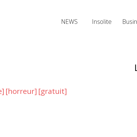
NEWS
Insolite
Busi
e]
[horreur]
[gratuit]