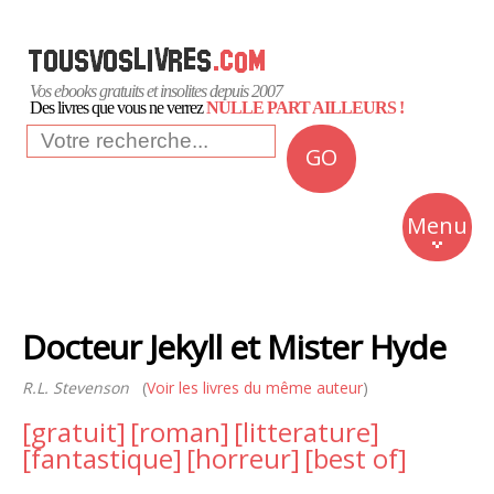
Vos ebooks gratuits et insolites depuis 2007
Des livres que vous ne verrez
NULLE PART AILLEURS !
GO
NEWS
Insolite
Menu
Business
Romans
Docteur Jekyll et Mister Hyde
Culture
R.L. Stevenson
(
Voir les livres du même auteur
Quotidien
)
[gratuit]
[roman]
[litterature]
[fantastique]
[horreur]
[best of]