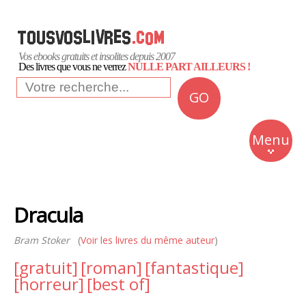
Vos ebooks gratuits et insolites depuis 2007
Des livres que vous ne verrez
NULLE PART AILLEURS !
GO
NEWS
Insolite
Menu
Business
Romans
Dracula
Culture
Bram Stoker
(
Voir les livres du même auteur
)
Quotidien
[gratuit]
[roman]
[fantastique]
[horreur]
[best of]