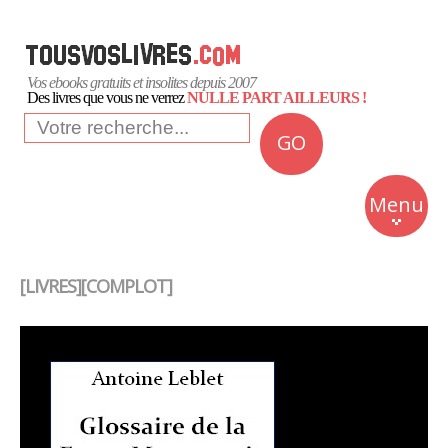
Vos ebooks gratuits et insolites depuis 2007
Des livres que vous ne verrez
NULLE PART AILLEURS !
GO
NEWS
Insolite
Menu
Business
Romans
[LIVRES][COMPLOT]
Culture
Quotidien