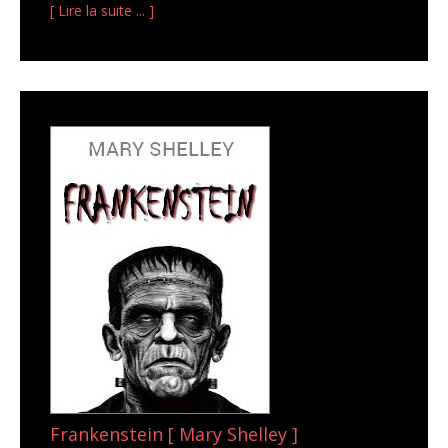
[ Lire la suite ... ]
Frankenstein [ Mary Shelley ]