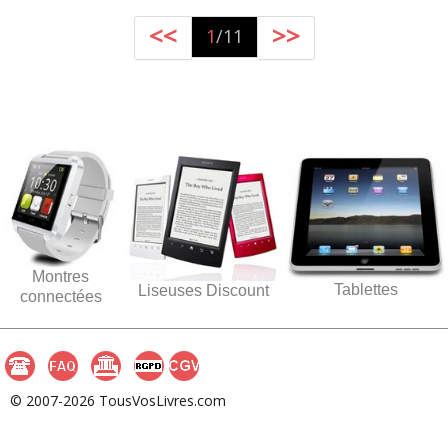
<<
>>
1
/11
Montres
Tablettes
Liseuses Discount
connectées
© 2007-2026 TousVosLivres.com