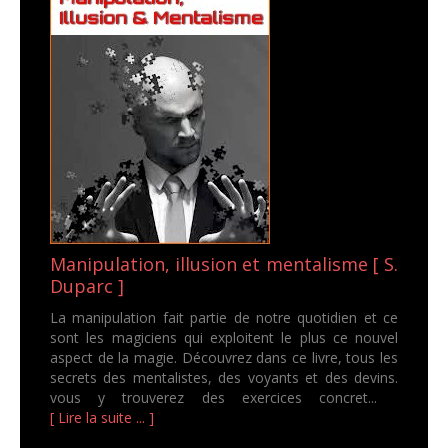
Manipulation, illusion et mentalisme [ S.
Duparc ]
La manipulation fait partie de notre quotidien et ce
sont les magiciens qui exploitent le plus ce nouvel
aspect de la magie. Découvrez dans ce livre, tous les
secrets des mentalistes, des voyants et des devins.
vous y trouverez des exercices concret...
[ Lire la suite ... ]