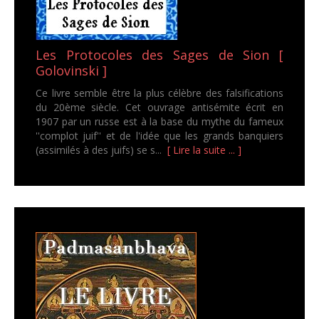
Les Protocoles des Sages de Sion [
Golovinski ]
Ce livre semble être la plus célèbre des falsifications
du 20ème siècle. Cet ouvrage antisémite écrit en
1907 par un russe est à la base du mythe du fameux
''complot juif'' et de l'idée que les grands banquiers
(assimilés à des juifs) se s...
[ Lire la suite ... ]