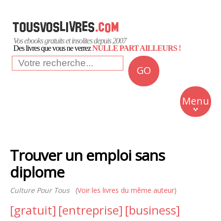
Vos ebooks gratuits et insolites depuis 2007
Des livres que vous ne verrez
NULLE PART AILLEURS !
GO
NEWS
Insolite
Menu
Business
Romans
Trouver un emploi sans
Culture
diplome
Quotidien
Culture Pour Tous
(
Voir les livres du même auteur
)
[gratuit]
[entreprise]
[business]