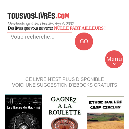
Vos ebooks gratuits et insolites depuis 2007
Des livres que vous ne verrez
NULLE PART AILLEURS !
GO
NEWS
Insolite
Menu
Business
Romans
CE LIVRE N'EST PLUS DISPONIBLE
VOICI UNE SUGGESTION D'EBOOKS GRATUITS
Culture
Quotidien