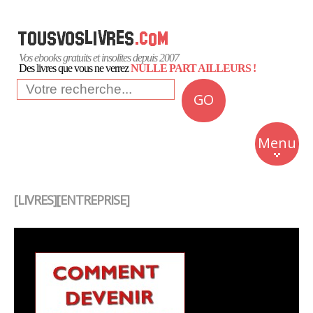
Vos ebooks gratuits et insolites depuis 2007
Des livres que vous ne verrez
NULLE PART AILLEURS !
GO
NEWS
Insolite
Menu
Business
Romans
[LIVRES][ENTREPRISE]
Culture
Quotidien