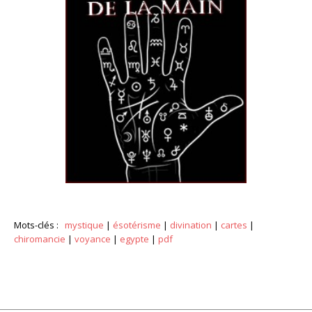
Mots-clés :
mystique
|
ésotérisme
|
divination
|
cartes
|
chiromancie
|
voyance
|
egypte
|
pdf