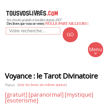
Vos ebooks gratuits et insolites depuis 2007
Des livres que vous ne verrez
NULLE PART AILLEURS !
GO
NEWS
Insolite
Menu
Business
Romans
Voyance : le Tarot Divinatoire
Culture
Papus
(
Voir les livres du même auteur
)
Quotidien
[gratuit]
[paranormal]
[mystique]
[esoterisme]