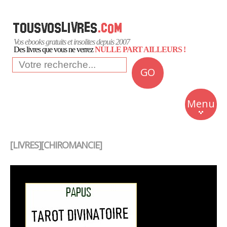
Vos ebooks gratuits et insolites depuis 2007
Des livres que vous ne verrez
NULLE PART AILLEURS !
GO
NEWS
Insolite
Menu
Business
Romans
[LIVRES][CHIROMANCIE]
Culture
Quotidien