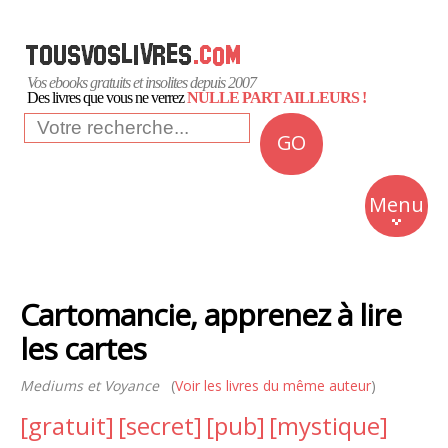
Vos ebooks gratuits et insolites depuis 2007
Des livres que vous ne verrez
NULLE PART AILLEURS !
GO
NEWS
Insolite
Menu
Business
Romans
Cartomancie, apprenez à lire
Culture
les cartes
Quotidien
Mediums et Voyance
(
Voir les livres du même auteur
)
[gratuit]
[secret]
[pub]
[mystique]