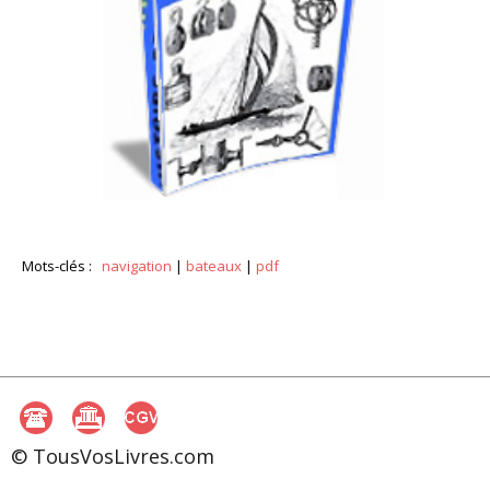
Mots-clés :
navigation
|
bateaux
|
pdf
© TousVosLivres.com