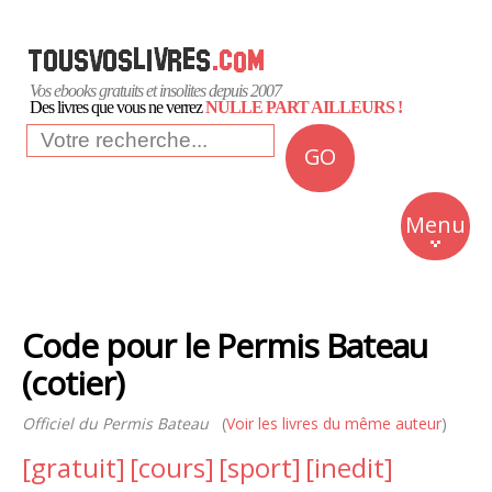
Vos ebooks gratuits et insolites depuis 2007
Des livres que vous ne verrez
NULLE PART AILLEURS !
GO
NEWS
Insolite
Menu
Business
Romans
Code pour le Permis Bateau
Culture
(cotier)
Quotidien
Officiel du Permis Bateau
(
Voir les livres du même auteur
)
[gratuit]
[cours]
[sport]
[inedit]