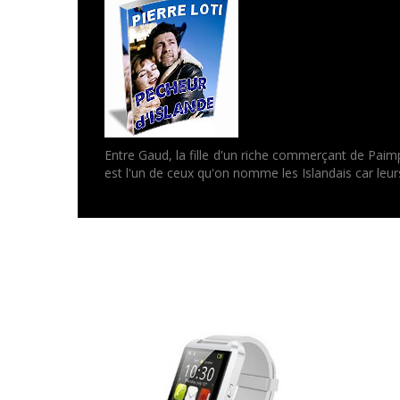
Entre Gaud, la fille d'un riche commerçant de Paimp
est l'un de ceux qu'on nomme les Islandais car leur