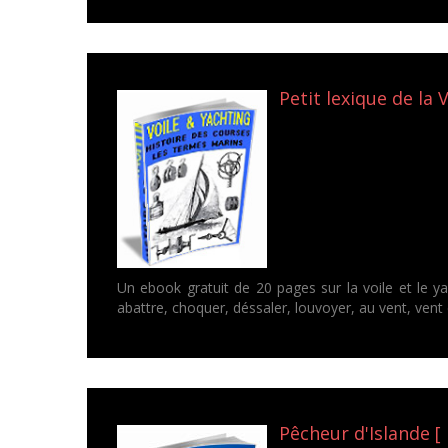
Petit lexique de la V
Un ebook gratuit de 20 pages sur la voile et le ya
abattre, choquer, déssaler, louvoyer, au vent, vent d
Pêcheur d'Islande [ 