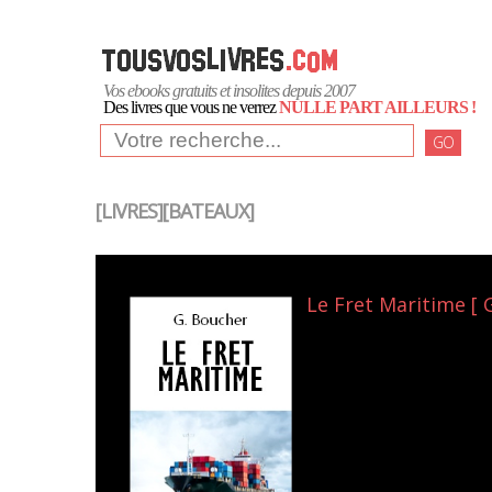
Vos ebooks gratuits et insolites depuis 2007
Des livres que vous ne verrez
NULLE PART AILLEURS !
GO
[LIVRES][BATEAUX]
Le Fret Maritime [ 