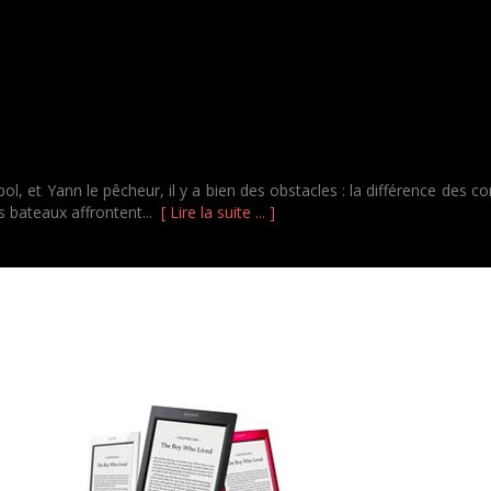
ol, et Yann le pêcheur, il y a bien des obstacles : la différence des c
s bateaux affrontent...
[ Lire la suite ... ]