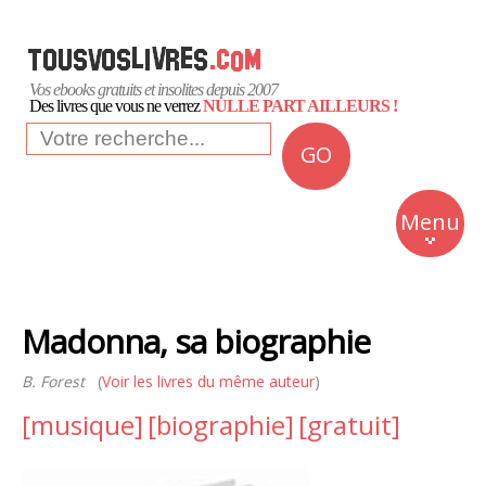
Vos ebooks gratuits et insolites depuis 2007
Des livres que vous ne verrez
NULLE PART AILLEURS !
GO
NEWS
Insolite
Menu
Business
Romans
Madonna, sa biographie
Culture
B. Forest
(
Voir les livres du même auteur
)
Quotidien
[musique]
[biographie]
[gratuit]