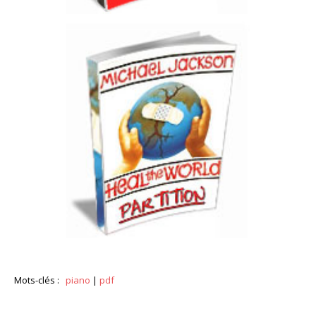
Mots-clés :
piano
|
pdf