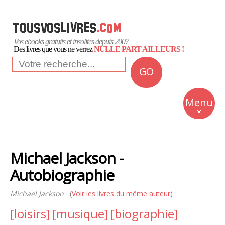
Vos ebooks gratuits et insolites depuis 2007
Des livres que vous ne verrez
NULLE PART AILLEURS !
GO
NEWS
Insolite
Menu
Business
Romans
Michael Jackson -
Culture
Autobiographie
Quotidien
Michael Jackson
(
Voir les livres du même auteur
)
[loisirs]
[musique]
[biographie]