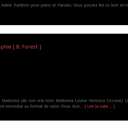
Adele. Partition pour piano et Paroles. Vous pouvez lire ce livre en
hie [ B. Forest ]
e Madonna (de son vrai nom Madonna Louise Veronica Ciccone). Un 
nt immediat au format de votre choix. Bon...
[ Lire la suite ... ]