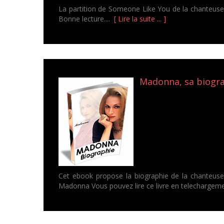
La partition de Someone Like You de la chanteuse 
Bonne lecture....
[ Lire la suite ... ]
Madonna, sa biograp
Cet ebook propose la biographie de la chanteus
Madonna Vous pouvez lire ce livre en telechargeme