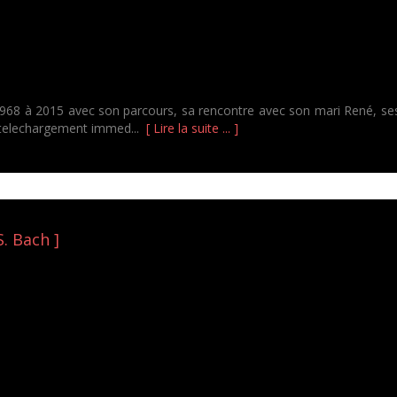
968 à 2015 avec son parcours, sa rencontre avec son mari René, ses d
n telechargement immed...
[ Lire la suite ... ]
S. Bach ]