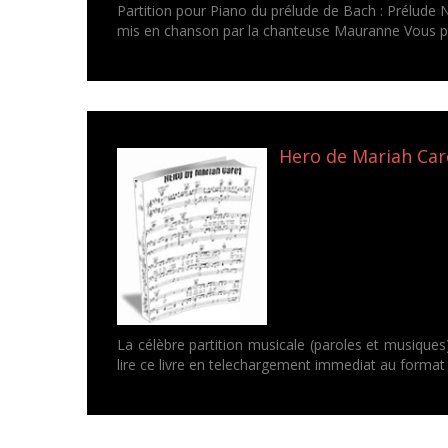
Partition pour Piano du prélude de Bach : Prélud
mis en chanson par la chanteuse Mauranne Vous pou
Hero de Mariah Care
La célèbre partition musicale (paroles et musique
lire ce livre en telechargement immediat au format 