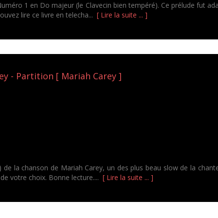
e Numéro 1 en Do majeur (le Clavecin bien tempéré). Ce prélude fut 
vez lire ce livre en telecha...
[ Lire la suite ... ]
y - Partition [ Mariah Carey ]
s) de la chanson de Mariah Carey, un des plus beau slow de la chan
de votre choix. Bonne lecture....
[ Lire la suite ... ]