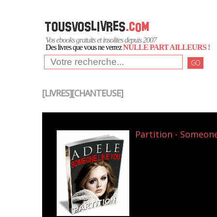
Vos ebooks gratuits et insolites depuis 2007
Des livres que vous ne verrez
NULLE PART AILLEURS !
GO
[LIVRES][CHANTEUSE]
Partition - Someone 