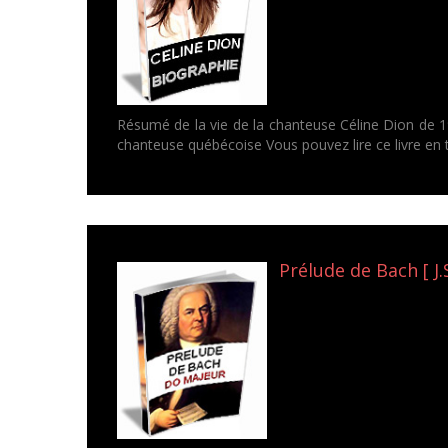
Résumé de la vie de la chanteuse Céline Dion de 1
chanteuse québécoise Vous pouvez lire ce livre e
Prélude de Bach [ J.