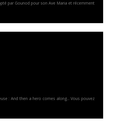
adapté par Gounod pour son Ave Maria et récemment
teuse : And then a hero comes along... Vous pouvez