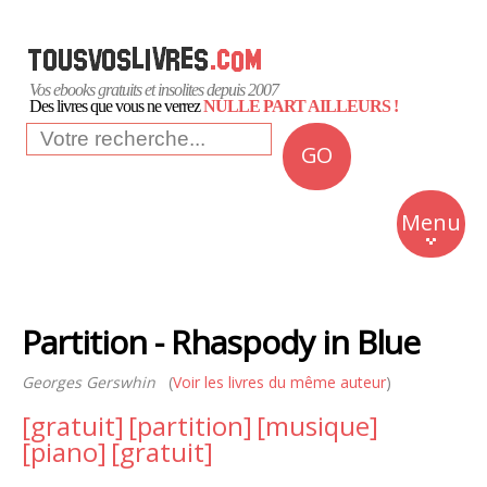
Vos ebooks gratuits et insolites depuis 2007
Des livres que vous ne verrez
NULLE PART AILLEURS !
GO
NEWS
Insolite
Menu
Business
Romans
Partition - Rhaspody in Blue
Culture
Georges Gerswhin
(
Voir les livres du même auteur
Quotidien
)
[gratuit]
[partition]
[musique]
[piano]
[gratuit]