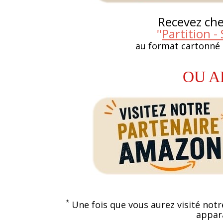
Recevez chez
"
Partition 
au format cartonné
OU A
*
Une fois que vous aurez visité notr
appara