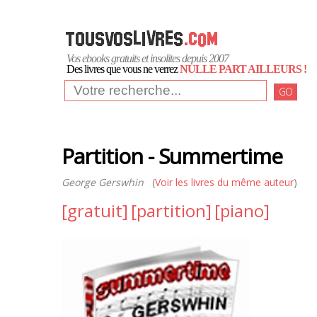
Vos ebooks gratuits et insolites depuis 2007
Des livres que vous ne verrez
NULLE PART AILLEURS !
GO
Partition - Summertime
George Gerswhin
(
Voir les livres du même auteur
)
[gratuit]
[partition]
[piano]