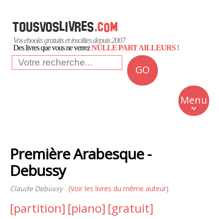
Vos ebooks gratuits et insolites depuis 2007
Des livres que vous ne verrez
NULLE PART AILLEURS !
GO
NEWS
Insolite
Menu
Business
Romans
Première Arabesque -
Culture
Debussy
Quotidien
Claude Debussy
(
Voir les livres du même auteur
)
[partition]
[piano]
[gratuit]