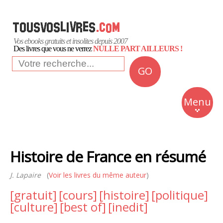
Vos ebooks gratuits et insolites depuis 2007
Des livres que vous ne verrez
NULLE PART AILLEURS !
GO
NEWS
Insolite
Menu
Business
Romans
Histoire de France en résumé
Culture
J. Lapaire
(
Voir les livres du même auteur
)
Quotidien
[gratuit]
[cours]
[histoire]
[politique]
[culture]
[best of]
[inedit]