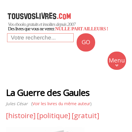
Vos ebooks gratuits et insolites depuis 2007
Des livres que vous ne verrez
NULLE PART AILLEURS !
GO
NEWS
Insolite
Menu
Business
Romans
La Guerre des Gaules
Culture
Jules César
(
Voir les livres du même auteur
)
Quotidien
[histoire]
[politique]
[gratuit]