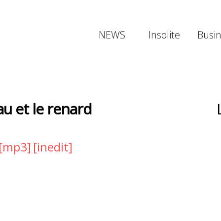
NEWS
Insolite
Busi
u et le renard
[mp3]
[inedit]