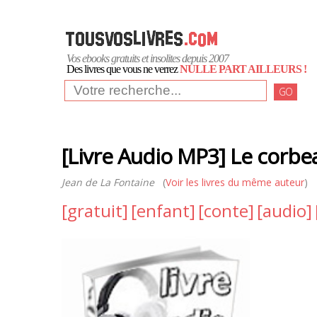
Vos ebooks gratuits et insolites depuis 2007
Des livres que vous ne verrez
NULLE PART AILLEURS !
GO
[Livre Audio MP3] Le corbea
Jean de La Fontaine
(
Voir les livres du même auteur
)
[gratuit]
[enfant]
[conte]
[audio]