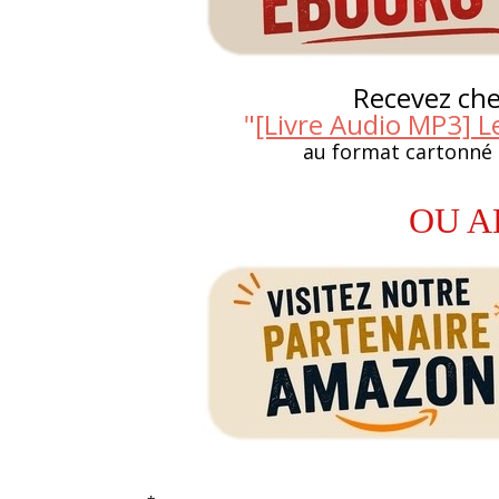
Recevez chez
"
[Livre Audio MP3] L
au format cartonné
OU A