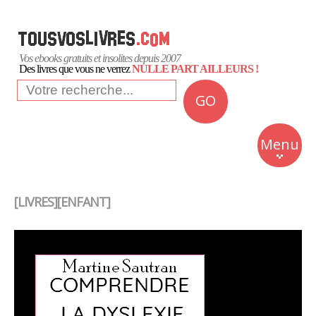
Vos ebooks gratuits et insolites depuis 2007
Des livres que vous ne verrez
NULLE PART AILLEURS !
GO
NEWS
Insolite
Menu
Business
Romans
[LIVRES][ENFANT]
Culture
Quotidien