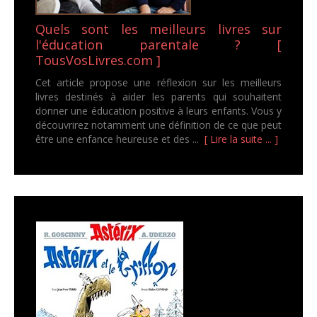
Quels sont les meilleurs livres sur
l'éducation parentale ? [
TousVosLivres.com ]
Cet article propose une réflexion sur les meilleurs
livres destinés à aider les parents qui souhaitent
donner une éducation positive à leurs enfants. Vous y
découvrirez notamment une définition de ce que peut
être une enfance heureuse et des ...
[ Lire la suite ... ]