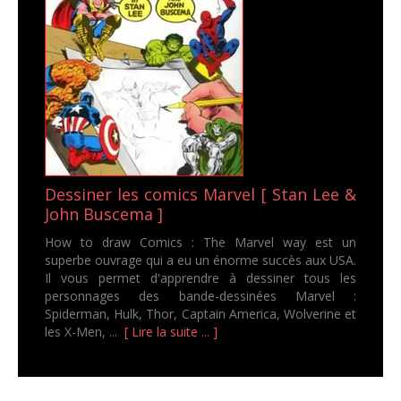
Dessiner les comics Marvel [ Stan Lee &
John Buscema ]
How to draw Comics : The Marvel way est un
superbe ouvrage qui a eu un énorme succès aux USA.
Il vous permet d'apprendre à dessiner tous les
personnages des bande-dessinées Marvel :
Spiderman, Hulk, Thor, Captain America, Wolverine et
les X-Men, ...
[ Lire la suite ... ]