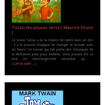
Tistou les pouces verts [ Maurice Druon
]
Le jeune Tistou a eu la chance de naitre avec un don
: il a le pouvoir magique de changer le monde avec
les fleurs. Un roman qui fait partie des classiques de
la littérature pour pour enfants. Vous pouvez lire ce
livre en telechargement immediat au...
[ Lire la suite ... ]