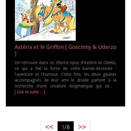
Astérix et le Griffon [ Goscinny & Uderzo
]
On retrouve dans ce 39eme opus d'Astérix et Obélix,
ce qui a fait la force de cette bande-dessinée :
l'aventure et l'humour. Cette fois, les deux gaulois
accompagnés de leur ami le druide partent à la
recherche d'une creature énigmatique qui se...
[ Lire la suite ... ]
<<
>>
1
/8