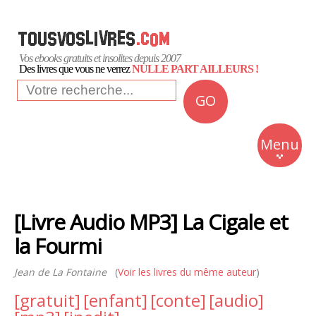
Vos ebooks gratuits et insolites depuis 2007
Des livres que vous ne verrez
NULLE PART AILLEURS !
GO
NEWS
Insolite
Menu
Business
Romans
[Livre Audio MP3] La Cigale et
Culture
la Fourmi
Quotidien
Jean de La Fontaine
(
Voir les livres du même auteur
)
[gratuit]
[enfant]
[conte]
[audio]