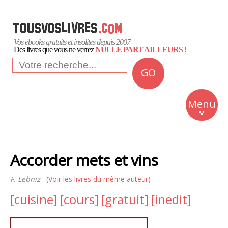
Vos ebooks gratuits et insolites depuis 2007
Des livres que vous ne verrez
NULLE PART AILLEURS !
GO
NEWS
Insolite
Menu
Business
Romans
Accorder mets et vins
Culture
F. Lebniz
(
Voir les livres du même auteur
)
Quotidien
[cuisine]
[cours]
[gratuit]
[inedit]