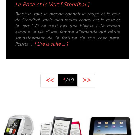
Le Rose et le Vert [ Stendhal ]
Biensur, tout le monde connait le rouge et le noir
de Stendhal, mais bien moins connu est le rose et
le vert ! Et ce n'est pas une blague ! Ce roman
évoque la vie d'une femme allemande qui hérite
soudainement de la fortune de son cher père.
Pourta...
[ Lire la suite ... ]
<<
>>
1
/10