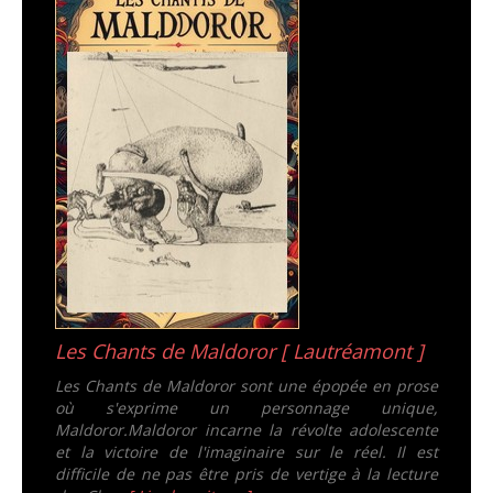
Les Chants de Maldoror [ Lautréamont ]
Les Chants de Maldoror sont une épopée en prose
où s'exprime un personnage unique,
Maldoror.Maldoror incarne la révolte adolescente
et la victoire de l'imaginaire sur le réel. Il est
difficile de ne pas être pris de vertige à la lecture