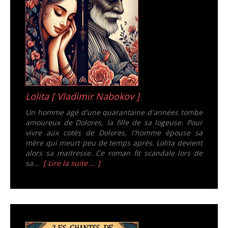
Lolita [ Vladimir Nabokov ]
Un homme agé d'une quarantaine d'années tombe
amoureux de Dolores, la fille de sa logeuse. Pour
vivre aux cotés de Dolores, l'homme épouse sa
mère qui meurt peu de temps après. Lolita devient
alors sa maitresse. Ce roman fit scandale lors de
sa...
[ Lire la suite ... ]