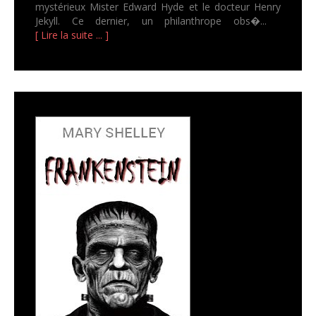
mystérieux Mister Edward Hyde et le docteur Henry
Jekyll. Ce dernier, un philanthrope obs�...
[ Lire la suite ... ]