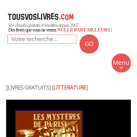
Vos ebooks gratuits et insolites depuis 2007
Des livres que vous ne verrez
NULLE PART AILLEURS !
GO
NEWS
Insolite
Menu
Business
Romans
[LIVRES GRATUITS] [
LITTERATURE
]
Culture
Quotidien