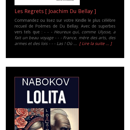
Les Regrets [ Joachim Du Bellay ]
Commandez ou lisez sur votre Kindle le plus célèbre
recueil de Poèmes de Du Bellay. Avec de superbes
vers tels que : - -
- Heureux qui, comme Ulysse, a
fait un beau voyage - - - France, mère des arts, des
armes et des lois - - - Las ! Où ...
[ Lire la suite ... ]