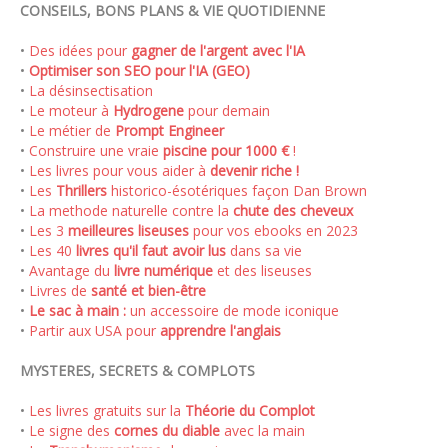
CONSEILS, BONS PLANS & VIE QUOTIDIENNE
•
Des idées pour
gagner de l'argent avec l'IA
•
Optimiser son SEO pour l'IA (GEO)
•
La désinsectisation
•
Le moteur à
Hydrogene
pour demain
•
Le métier de
Prompt Engineer
•
Construire une vraie
piscine pour 1000 €
!
•
Les livres pour vous aider à
devenir riche !
•
Les
Thrillers
historico-ésotériques façon Dan Brown
•
La methode naturelle contre la
chute des cheveux
•
Les 3
meilleures liseuses
pour vos ebooks en 2023
•
Les 40
livres qu'il faut avoir lus
dans sa vie
•
Avantage du
livre numérique
et des liseuses
•
Livres de
santé et bien-être
•
Le sac à main :
un accessoire de mode iconique
•
Partir aux USA pour
apprendre l'anglais
MYSTERES, SECRETS & COMPLOTS
•
Les livres gratuits sur la
Théorie du Complot
•
Le signe des
cornes du diable
avec la main