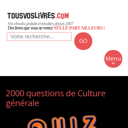
Vos ebooks gratuits et insolites depuis 2007
Des livres que vous ne verrez
NULLE PART AILLEURS !
GO
NEWS
Insolite
Menu
Business
Romans
Culture
2000 questions de Culture
générale
Quotidien