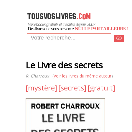
Vos ebooks gratuits et insolites depuis 2007
Des livres que vous ne verrez
NULLE PART AILLEURS !
GO
Le Livre des secrets
R. Charroux
(
Voir les livres du même auteur
)
[mystère]
[secrets]
[gratuit]