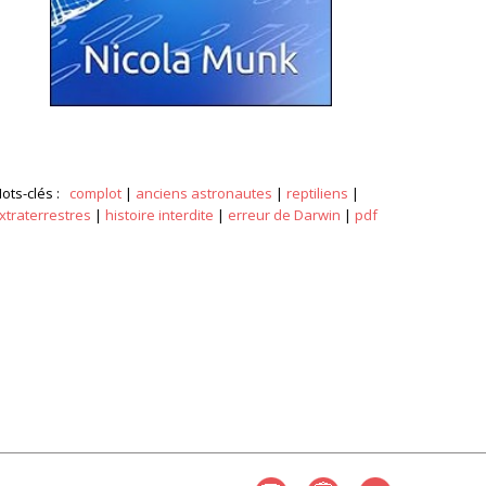
ots-clés :
complot
|
anciens astronautes
|
reptiliens
|
xtraterrestres
|
histoire interdite
|
erreur de Darwin
|
pdf