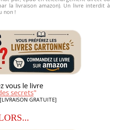
 la livraison amazon). Un livre interdit à
u non !
 vous le livre
des secrets
"
 [LIVRAISON GRATUITE]
LORS...