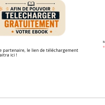
M
e
e partenaire, le lien de téléchargement
itra ici !