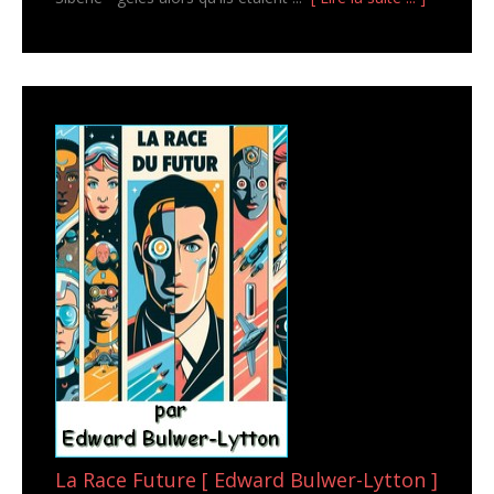
La Race Future [ Edward Bulwer-Lytton ]