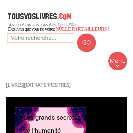
Vos ebooks gratuits et insolites depuis 2007
Des livres que vous ne verrez
NULLE PART AILLEURS !
GO
NEWS
Insolite
Menu
Business
Romans
[LIVRES][EXTRATERRESTRES]
Culture
Quotidien