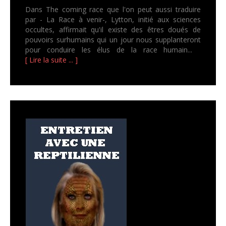
Dans The coming race que l'on peut aussi traduire
par - La Race à venir-, Lytton, initié aux sciences
occultes, affirmait qu'il existe des êtres doués de
pouvoirs surhumains qui un jour nous supplanteront
pour conduire les élus de la race humain...
[ Lire la suite ... ]