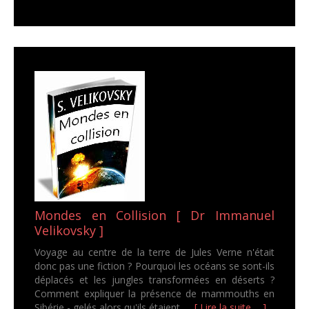
Mondes en Collision [ Dr Immanuel
Velikovsky ]
Voyage au centre de la terre de Jules Verne n'était
donc pas une fiction ? Pourquoi les océans se sont-ils
déplacés et les jungles transformées en déserts ?
Comment expliquer la présence de mammouths en
Sibérie - gelés alors qu'ils étaient ...
[ Lire la suite ... ]