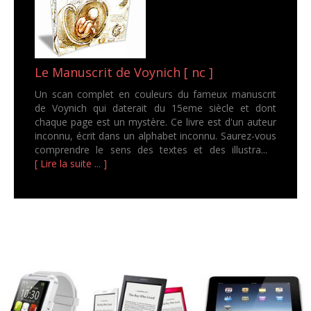
Le Manuscrit de Voynich [ nc ]
Un scan complet en couleurs du fameux manuscrit
de Voynich qui daterait du 15eme siècle et dont
chaque page est un mystère. Ce livre est d'un auteur
inconnu, écrit dans un alphabet inconnu. Saurez-vous
comprendre le sens des textes et des illustra...
[ Lire la suite ... ]