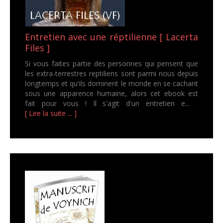
Entretien avec une réptilienne [ Lacerta
Files ]
Si vous faites partie des personnes qui pensent que
les extra-terrestres reptiliens sont parmi nous depuis
longtemps et qu'ils dominent le monde en se cachant
sous une apparence humaine, alors cet ebook est
fait pour vous ! Il s'agit d'un entretien e...
[ Lire la suite ... ]