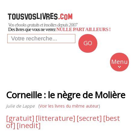
Vos ebooks gratuits et insolites depuis 2007
Des livres que vous ne verrez
NULLE PART AILLEURS !
GO
NEWS
Insolite
Menu
Business
Romans
Corneille : le nègre de Molière
Culture
Julie de Lappe
(
Voir les livres du même auteur
Quotidien
)
[gratuit]
[litterature]
[secret]
[best
of]
[inedit]