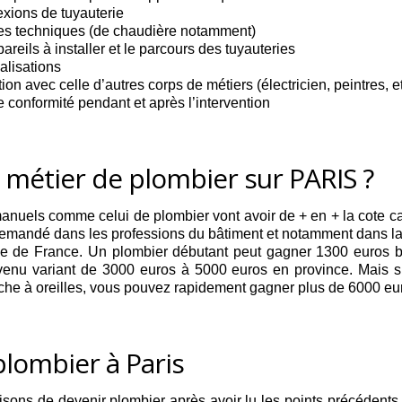
exions de tuyauterie
tices techniques (de chaudière notamment)
areils à installer et le parcours des tuyauteries
alisations
tion avec celle d’autres corps de métiers (électricien, peintres, e
e conformité pendant et après l’intervention
 métier de plombier sur PARIS ?
ers manuels comme celui de plombier vont avoir de + en + la cote c
 demandé dans les professions du bâtiment et notamment dans la 
île de France. Un plombier débutant peut gagner 1300 euros
enu variant de 3000 euros à 5000 euros en province. Mais si
uche à oreilles, vous pouvez rapidement gagner plus de 6000 eu
plombier à Paris
ns de devenir plombier après avoir lu les points précédents, d