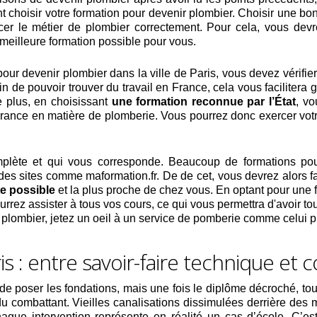
nt choisir votre formation pour devenir plombier. Choisir une bo
er le métier de plombier correctement. Pour cela, vous dev
a meilleure formation possible pour vous.
pour devenir plombier dans la ville de Paris, vous devez vérifier
n de pouvoir trouver du travail en France, cela vous facilitera 
e plus, en choisissant
une formation reconnue par l’État
, vo
rance en matière de plomberie. Vous pourrez donc exercer votr
mplète et qui vous corresponde. Beaucoup de formations pou
es sites comme maformation.fr. De de cet, vous devrez alors fa
te possible
et la plus proche de chez vous. En optant pour une
urrez assister à tous vos cours, ce qui vous permettra d'avoir to
plombier, jetez un oeil à un service de pomberie comme celui p
s : entre savoir-faire technique et 
 de poser les fondations, mais une fois le diplôme décroché, tou
 du combattant. Vieilles canalisations dissimulées derrière des
e intervention représente en réalité un cas d’école. C’est