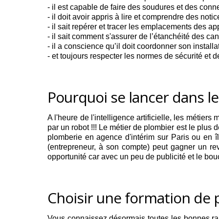
- il est capable de faire des soudures et des conn
- il doit avoir appris à lire et comprendre des no
- il sait repérer et tracer les emplacements des app
- il sait comment s'assurer de l’étanchéité des can
- il a conscience qu’il doit coordonner son installa
- et toujours respecter les normes de sécurité et d
Pourquoi se lancer dans le
A l'heure de l'intelligence artificielle, les méti
par un robot !!! Le métier de plombier est le plus
plomberie en agence d'intérim sur Paris ou en 
(entrepreneur, à son compte) peut gagner un rev
opportunité car avec un peu de publicité et le bo
Choisir une formation de 
Vous connaissez désormais toutes les bonnes raiso