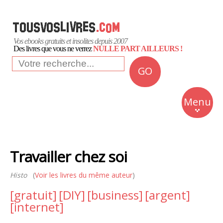
Vos ebooks gratuits et insolites depuis 2007
Des livres que vous ne verrez
NULLE PART AILLEURS !
GO
NEWS
Insolite
Menu
Business
Romans
Travailler chez soi
Culture
Histo
(
Voir les livres du même auteur
)
Quotidien
[gratuit]
[DIY]
[business]
[argent]
[internet]