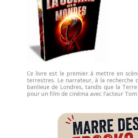
Ce livre est le premier à mettre en scè
terrestres. Le narrateur, à la recherche
banlieue de Londres, tandis que la Terre
pour un film de cinéma avec l'acteur Tom