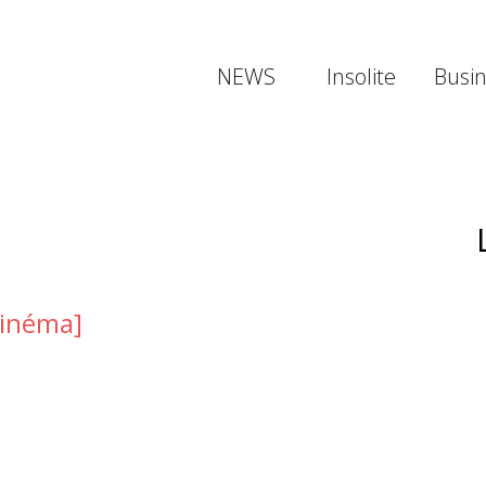
NEWS
Insolite
Busi
cinéma]