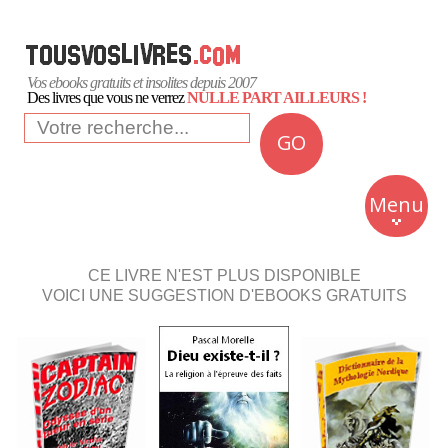
Vos ebooks gratuits et insolites depuis 2007
Des livres que vous ne verrez
NULLE PART AILLEURS !
GO
NEWS
Insolite
Menu
Business
Romans
CE LIVRE N'EST PLUS DISPONIBLE
VOICI UNE SUGGESTION D'EBOOKS GRATUITS
Culture
Quotidien