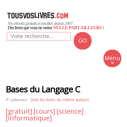
Vos ebooks gratuits et insolites depuis 2007
Des livres que vous ne verrez
NULLE PART AILLEURS !
GO
NEWS
Insolite
Menu
Business
Romans
Bases du Langage C
Culture
P. Leteneur
(
Voir les livres du même auteur
)
Quotidien
[gratuit]
[cours]
[science]
[informatique]