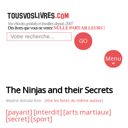
Vos ebooks gratuits et insolites depuis 2007
Des livres que vous ne verrez
NULLE PART AILLEURS !
GO
NEWS
Insolite
Menu
Business
Romans
The Ninjas and their Secrets
Culture
Maitre Ashida Kim
(
Voir les livres du même auteur
Quotidien
)
[payant]
[interdit]
[arts martiaux]
[secret]
[sport]