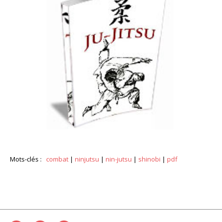
Mots-clés :
combat
|
ninjutsu
|
nin-jutsu
|
shinobi
|
pdf