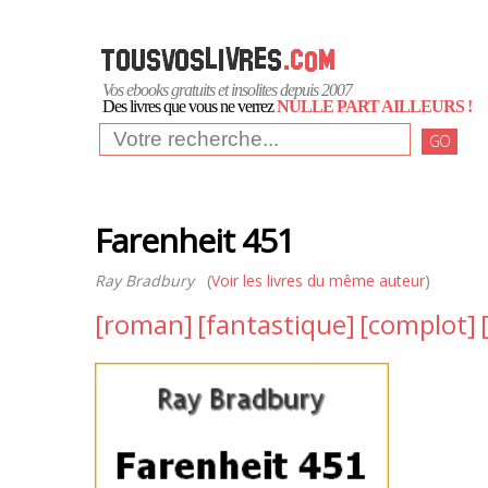
Vos ebooks gratuits et insolites depuis 2007
Des livres que vous ne verrez
NULLE PART AILLEURS !
GO
Farenheit 451
Ray Bradbury
(
Voir les livres du même auteur
)
[roman]
[fantastique]
[complot]