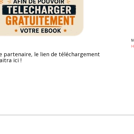
M
H
e partenaire, le lien de téléchargement
itra ici !