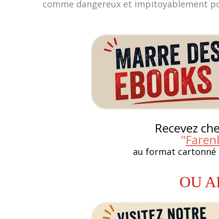
comme dangereux et impitoyablement po
Recevez chez
"
Faren
au format cartonné
OU A