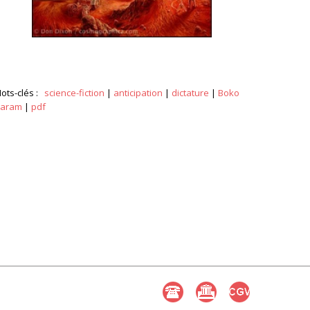
ots-clés :
science-fiction
|
anticipation
|
dictature
|
Boko
aram
|
pdf