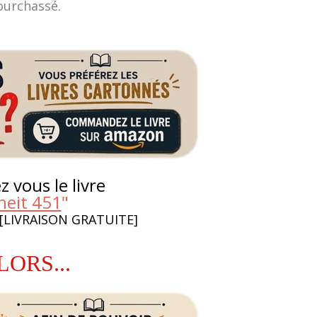
urchassé.
 vous le livre
heit 451
"
 [LIVRAISON GRATUITE]
LORS...