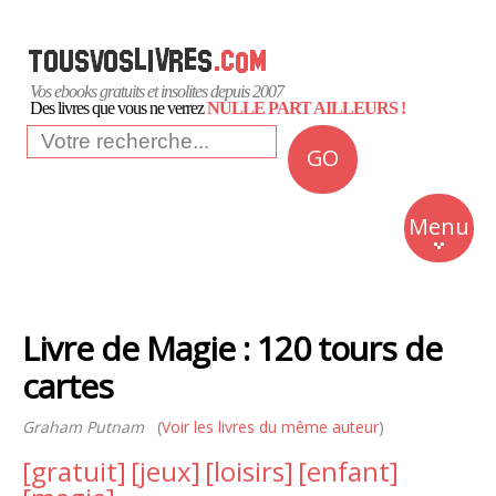
Vos ebooks gratuits et insolites depuis 2007
Des livres que vous ne verrez
NULLE PART AILLEURS !
GO
NEWS
Insolite
Menu
Business
Romans
Livre de Magie : 120 tours de
Culture
cartes
Quotidien
Graham Putnam
(
Voir les livres du même auteur
)
[gratuit]
[jeux]
[loisirs]
[enfant]