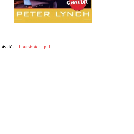
ots-clés :
boursicoter
|
pdf