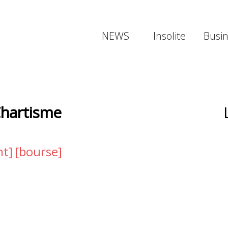
NEWS
Insolite
Busi
Chartisme
nt]
[bourse]