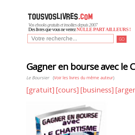
Vos ebooks gratuits et insolites depuis 2007
Des livres que vous ne verrez
NULLE PART AILLEURS !
GO
Gagner en bourse avec le 
Le Boursier
(
Voir les livres du même auteur
)
[gratuit]
[cours]
[business]
[arge