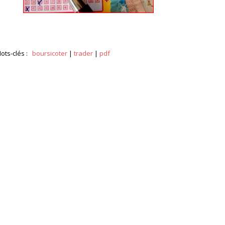
ots-clés :
boursicoter
|
trader
|
pdf