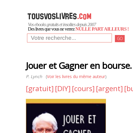
Vos ebooks gratuits et insolites depuis 2007
Des livres que vous ne verrez
NULLE PART AILLEURS !
GO
Jouer et Gagner en bourse.
P. Lynch
(
Voir les livres du même auteur
)
[gratuit]
[DIY]
[cours]
[argent]
[b