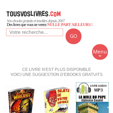
Vos ebooks gratuits et insolites depuis 2007
Des livres que vous ne verrez
NULLE PART AILLEURS !
GO
NEWS
Insolite
Menu
Business
Romans
CE LIVRE N'EST PLUS DISPONIBLE
VOICI UNE SUGGESTION D'EBOOKS GRATUITS
Culture
Quotidien