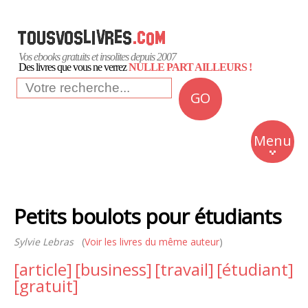
Vos ebooks gratuits et insolites depuis 2007
Des livres que vous ne verrez
NULLE PART AILLEURS !
GO
NEWS
Insolite
Menu
Business
Romans
Petits boulots pour étudiants
Culture
Sylvie Lebras
(
Voir les livres du même auteur
)
Quotidien
[article]
[business]
[travail]
[étudiant]
[gratuit]