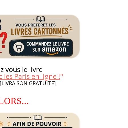
 vous le livre
les Paris en ligne !
"
 [LIVRAISON GRATUITE]
LORS...