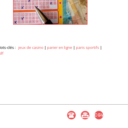
ots-clés :
jeux de casino
|
parier en ligne
|
paris sportifs
|
df