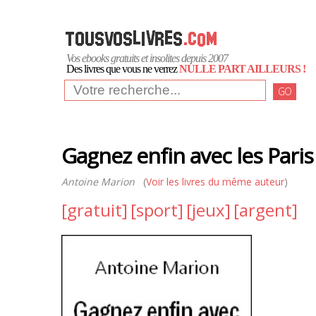
Vos ebooks gratuits et insolites depuis 2007
Des livres que vous ne verrez
NULLE PART AILLEURS !
GO
Gagnez enfin avec les Paris 
Antoine Marion
(
Voir les livres du même auteur
)
[gratuit]
[sport]
[jeux]
[argent]