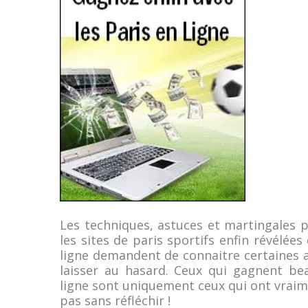
Les techniques, astuces et martingales p
les sites de paris sportifs enfin révélée
ligne demandent de connaitre certaines as
laisser au hasard. Ceux qui gagnent bea
ligne sont uniquement ceux qui ont vraim
pas sans réfléchir !