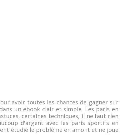
our avoir toutes les chances de gagner sur
s dans un ebook clair et simple. Les paris en
tuces, certaines techniques, il ne faut rien
ucoup d'argent avec les paris sportifs en
ent étudié le problème en amont et ne joue