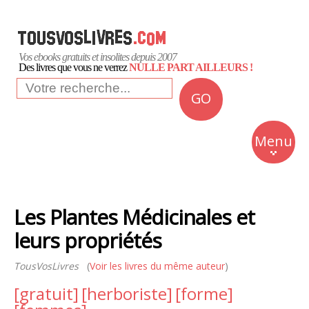
Vos ebooks gratuits et insolites depuis 2007
Des livres que vous ne verrez
NULLE PART AILLEURS !
GO
NEWS
Insolite
Menu
Business
Romans
Les Plantes Médicinales et
Culture
leurs propriétés
Quotidien
TousVosLivres
(
Voir les livres du même auteur
)
[gratuit]
[herboriste]
[forme]