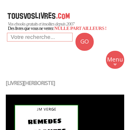
Vos ebooks gratuits et insolites depuis 2007
Des livres que vous ne verrez
NULLE PART AILLEURS !
GO
NEWS
Insolite
Menu
Business
Romans
[LIVRES][HERBORISTE]
Culture
Quotidien