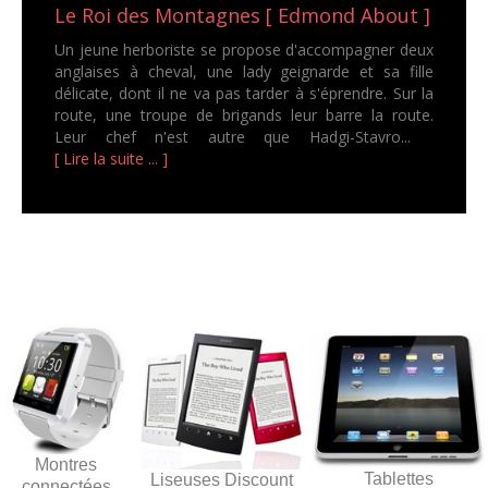
Le Roi des Montagnes [ Edmond About ]
Un jeune herboriste se propose d'accompagner deux
anglaises à cheval, une lady geignarde et sa fille
délicate, dont il ne va pas tarder à s'éprendre. Sur la
route, une troupe de brigands leur barre la route.
Leur chef n'est autre que Hadgi-Stavro...
[ Lire la suite ... ]
Montres
Tablettes
Liseuses Discount
connectées