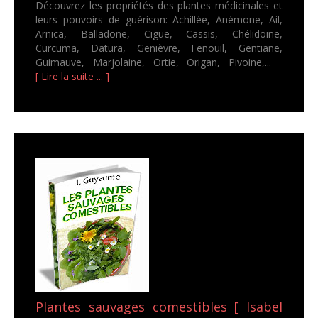
Découvrez les propriétés des plantes médicinales et
leurs pouvoirs de guérison: Achillée, Anémone, Ail,
Arnica, Balladone, Cigue, Cassis, Chélidoine,
Curcuma, Datura, Genièvre, Fenouil, Gentiane,
Guimauve, Marjolaine, Ortie, Origan, Pivoine,...
[ Lire la suite ... ]
Plantes sauvages comestibles [ Isabel