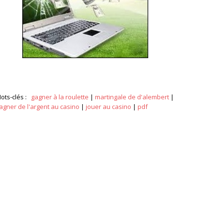
ots-clés :
gagner à la roulette
|
martingale de d'alembert
|
agner de l'argent au casino
|
jouer au casino
|
pdf