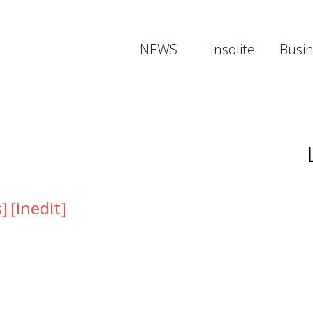
NEWS
Insolite
Busi
]
[inedit]