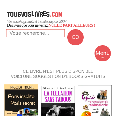
Vos ebooks gratuits et insolites depuis 2007
Des livres que vous ne verrez
NULLE PART AILLEURS !
GO
NEWS
Insolite
Menu
Business
Romans
CE LIVRE N'EST PLUS DISPONIBLE
VOICI UNE SUGGESTION D'EBOOKS GRATUITS
Culture
Quotidien